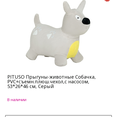
PITUSO Прыгуны-животные Собачка,
PVC+съемн.плюш.чехол,с насосом,
53*26*46 см, Серый
В наличии