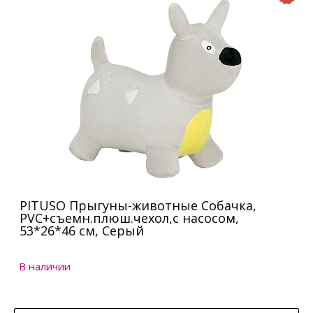
PITUSO Прыгуны-животные Собачка,
PVC+съемн.плюш.чехол,с насосом,
53*26*46 см, Серый
В наличии