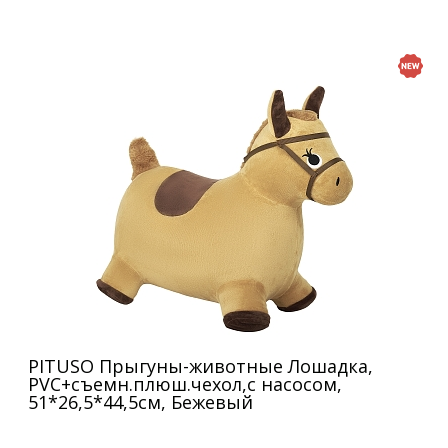
PITUSO Прыгуны-животные Лошадка,
PVC+съемн.плюш.чехол,с насосом,
51*26,5*44,5см, Бежевый