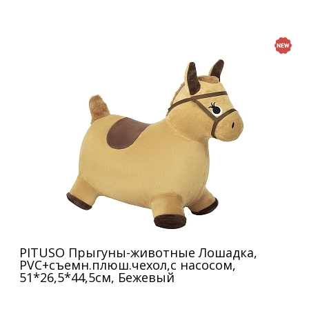
PITUSO Прыгуны-животные Лошадка,
PVC+съемн.плюш.чехол,с насосом,
51*26,5*44,5см, Бежевый