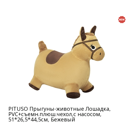
PITUSO Прыгуны-животные Лошадка,
PVC+съемн.плюш.чехол,с насосом,
51*26,5*44,5см, Бежевый