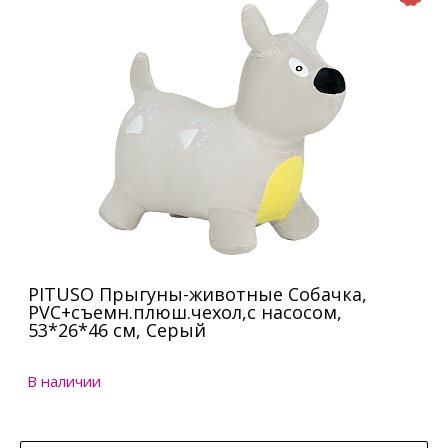
PITUSO Прыгуны-животные Собачка,
PVC+съемн.плюш.чехол,с насосом,
53*26*46 см, Серый
В наличии