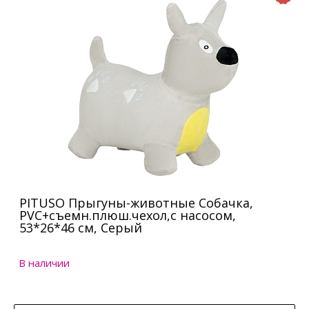
PITUSO Прыгуны-животные Собачка,
PVC+съемн.плюш.чехол,с насосом,
53*26*46 см, Серый
В наличии