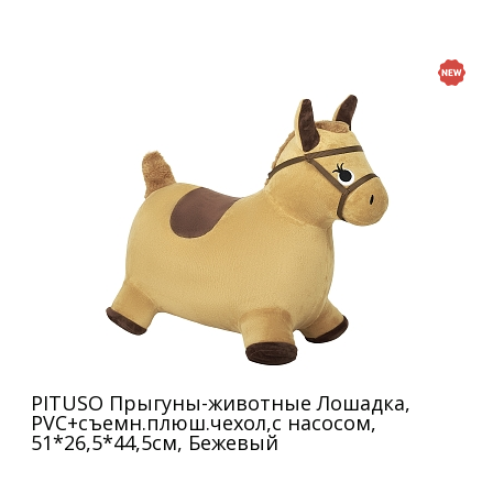
PITUSO Прыгуны-животные Лошадка,
PVC+съемн.плюш.чехол,с насосом,
51*26,5*44,5см, Бежевый