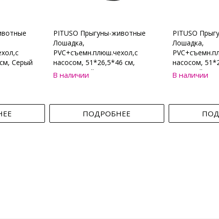
ивотные
PITUSO Прыгуны-животные
PITUSO Прыг
Лошадка,
Лошадка,
хол,с
PVC+съемн.плюш.чехол,с
PVC+съемн.пл
см, Серый
насосом, 51*26,5*46 см,
насосом, 51*2
Коричневый
Бежевый
В наличии
В наличии
НЕЕ
ПОДРОБНЕЕ
ПОД