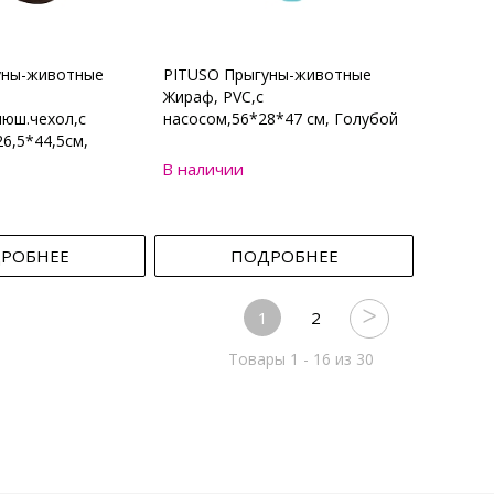
уны-животные
PITUSO Прыгуны-животные
Жираф, PVC,с
юш.чехол,с
насосом,56*28*47 см, Голубой
6,5*44,5см,
В наличии
РОБНЕЕ
ПОДРОБНЕЕ
1
2
Товары 1 - 16 из 30