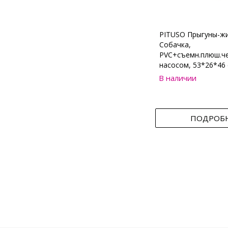
PITUSO Прыгуны-ж
Собачка,
PVC+съемн.плюш.че
насосом, 53*26*46 
В наличии
ПОДРОБ