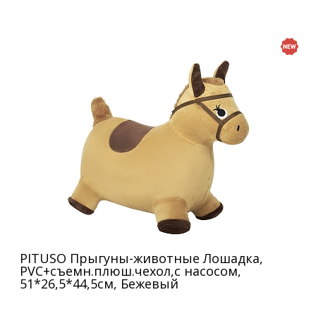
PITUSO Прыгуны-животные Лошадка,
PVC+съемн.плюш.чехол,с насосом,
51*26,5*44,5см, Бежевый