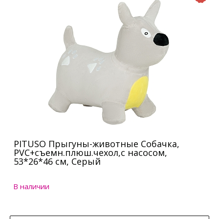
PITUSO Прыгуны-животные Собачка,
PVC+съемн.плюш.чехол,с насосом,
53*26*46 см, Серый
В наличии